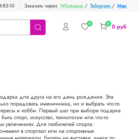
8-83-10
Заказать через
Whatsapp
/
Telegram
/
Max
0
0
0 руб
одарка для друга на его день рождения. Эта
лько порадовать именинника, но и выбрать что-то
тересы и хобби. Первый шаг при выборе подарка
 быть спорт, искусство, технологии или что-то
ых увлечениях: Для любителей спорта:
онемент в спортзал или на спортивные
енные материалы, билеты на выставки, книги по