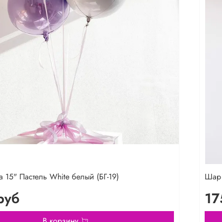
 15" Пастель White белый (БГ-19)
Шар 
руб
17
В корзину