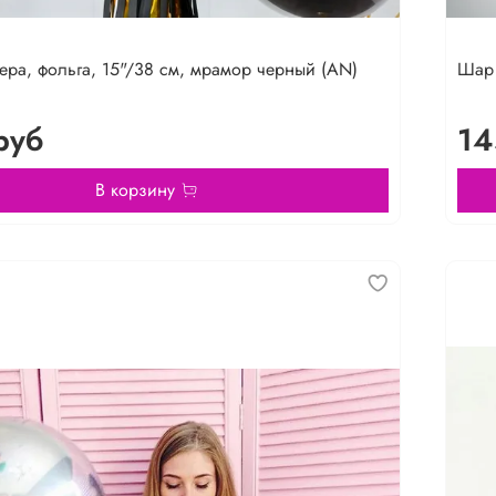
ра, фольга, 15"/38 см, мрамор черный (AN)
Шар 
руб
14
В корзину