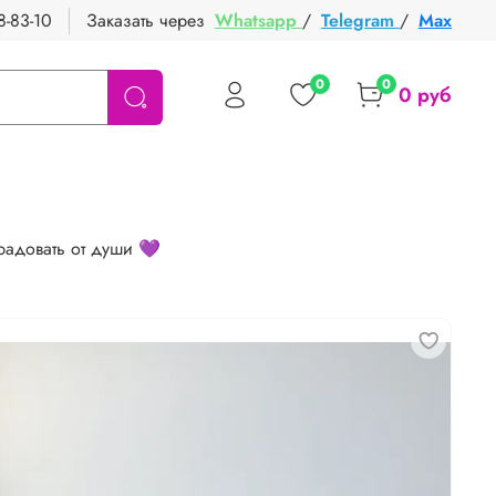
8-83-10
Заказать через
Whatsapp
/
Telegram
/
Max
0
0
0 руб
радовать от души 💜