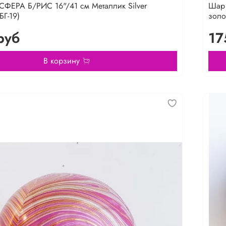
ФЕРА Б/РИС 16"/41 см Металлик Silver
Шар 
БГ-19)
золот
руб
17
В корзину