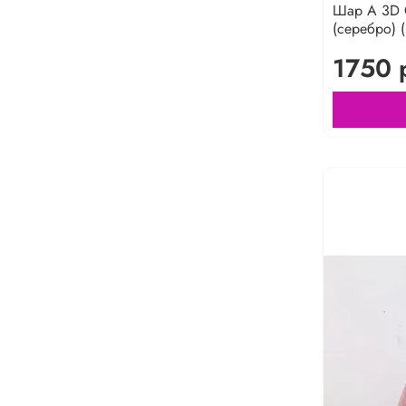
Шар А 3D С
(серебро) (
1750 