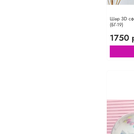
Шар 3D сфе
(БГ-19)
1750 