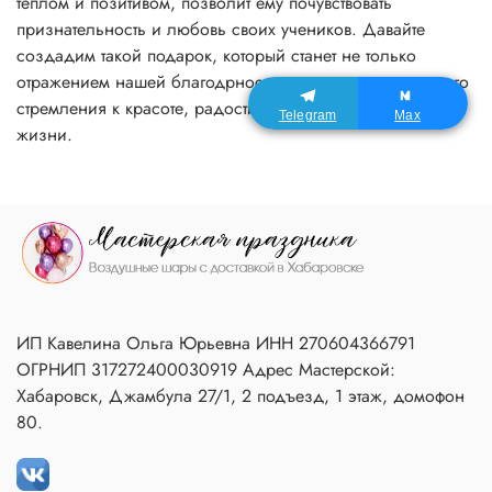
теплом и позитивом, позволит ему почувствовать
признательность и любовь своих учеников. Давайте
создадим такой подарок, который станет не только
отражением нашей благодрности, но и символом нашего
стремления к красоте, радости и гармонии в учебе и
Telegram
Max
жизни.
ИП Кавелина Ольга Юрьевна ИНН 270604366791
ОГРНИП 317272400030919 Адрес Мастерской:
Хабаровск, Джамбула 27/1, 2 подъезд, 1 этаж, домофон
80.