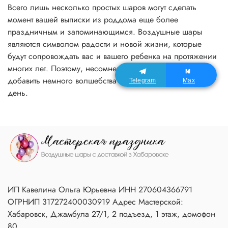
Всего лишь несколько простых шаров могут сделать
момент вашей выписки из роддома еще более
праздничным и запоминающимся. Воздушные шары
являются символом радости и новой жизни, которые
будут сопровождать вас и вашего ребенка на протяжении
многих лет. Поэтому, несомненно, они стоят того, чтобы
добавить немного волшебства и красоты в этот особый
Telegram
Max
день.
ИП Кавелина Ольга Юрьевна ИНН 270604366791
ОГРНИП 317272400030919 Адрес Мастерской:
Хабаровск, Джамбула 27/1, 2 подъезд, 1 этаж, домофон
80.