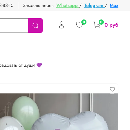
8-83-10
Заказать через
Whatsapp
/
Telegram
/
Max
0
0
0 руб
радовать от души 💜