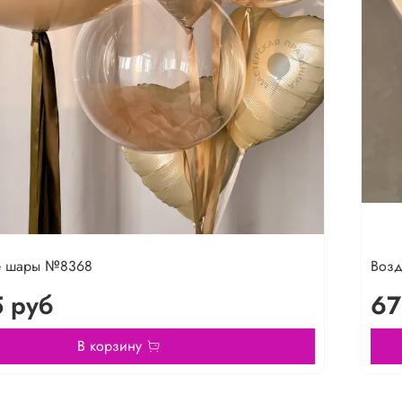
е шары №8368
Воз
 руб
67
В корзину