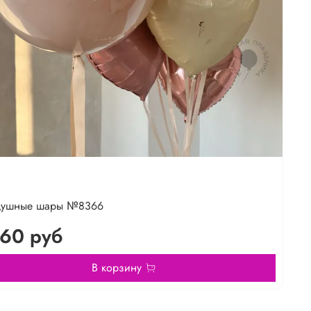
душные шары №8366
60 руб
В корзину