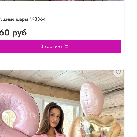
душные шары №8364
60 руб
В корзину