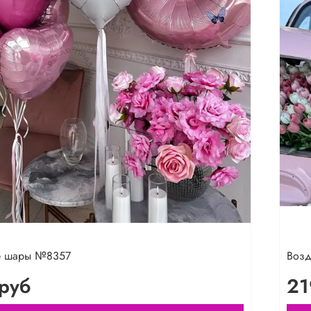
е шары №8357
Воз
руб
21