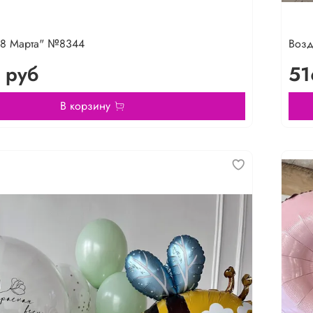
"8 Марта" №8344
Воз
 руб
51
В корзину