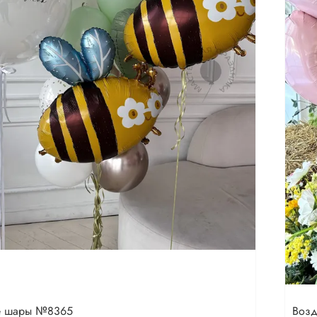
е шары №8365
Воз