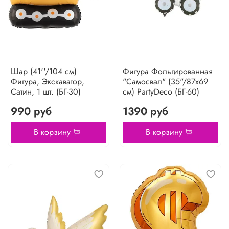
Шар (41''/104 см)
Фигура Фольгированная
Фигура, Экскаватор,
"Самосвал" (35"/87х69
Сатин, 1 шт. (БГ-30)
см) PartyDeco (БГ-60)
990 руб
1390 руб
В корзину
В корзину