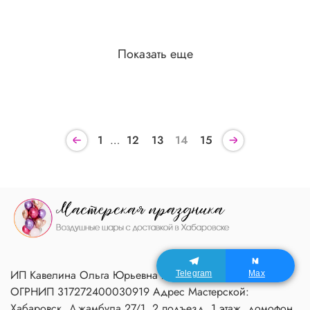
Показать еще
1
…
12
13
14
15
ИП Кавелина Ольга Юрьевна ИНН 270604366791
Telegram
Max
ОГРНИП 317272400030919 Адрес Мастерской:
Хабаровск, Джамбула 27/1, 2 подъезд, 1 этаж, домофон