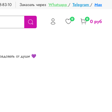
8-83-10
Заказать через
Whatsapp
/
Telegram
/
Max
0
0
0 руб
радовать от души 💜