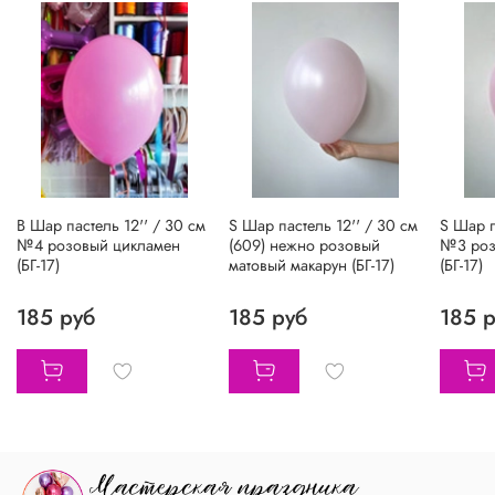
B Шар пастель 12'' / 30 см
S Шар пастель 12'' / 30 см
S Шар п
№4 розовый цикламен
(609) нежно розовый
№3 роз
(БГ-17)
матовый макарун (БГ-17)
(БГ-17)
185 руб
185 руб
185 