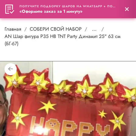
ПОЛУЧИТЕ ПОДБОРКУ ШАРОВ НА WHATSAPP + ПОДАРОК
0
«Оформите заказ за 1 минуту»
Главная
СОБЕРИ СВОЙ НАБОР
...
AN Шар фигура P35 HB TNT Party Динамит 25" 63 см
(БГ-67)