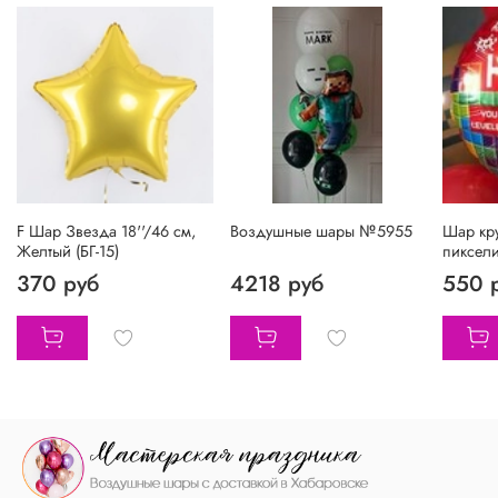
F Шар Звезда 18''/46 см,
Воздушные шары №5955
Шар кру
Желтый (БГ-15)
пиксели
370 руб
4218 руб
550 