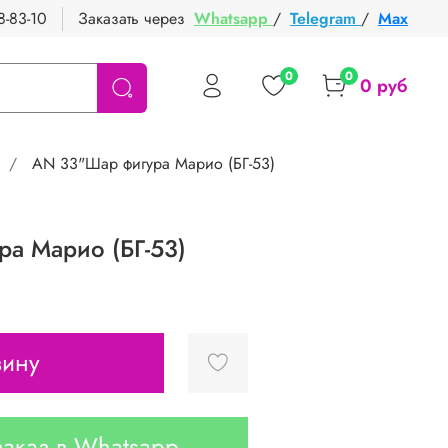
8-83-10
Заказать через
Whatsapp
/
Telegram
/
Max
0
0
0 руб
AN 33"Шар фигура Марио (БГ-53)
а Марио (БГ-53)
зину
аказ в Whatsapp