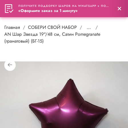
ПОЛУЧИТЕ ПОДБОРКУ ШАРОВ НА WHATSAPP + ПОДАРОК
0
«Оформите заказ за 1 минуту»
Главная
СОБЕРИ СВОЙ НАБОР
...
АN Шар Звезда 19"/48 см, Сатин Pomegranate
(гранатовый) (БГ-15)