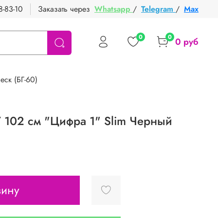
8-83-10
Заказать через
Whatsapp
/
Telegram
/
Max
0
0
0 руб
еск (БГ-60)
/ 102 см "Цифра 1" Slim Черный
зину