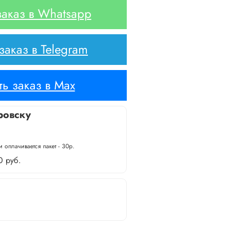
аказ в Whatsapp
аказ в Telegram
ь заказ в Max
ровску
 оплачивается пакет - 30р.
0 руб.