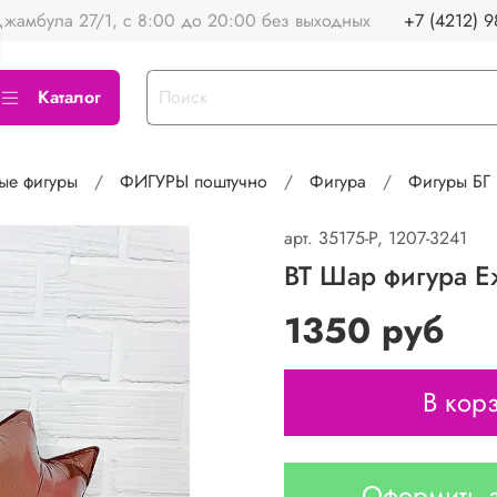
жамбула 27/1, с 8:00 до 20:00 без выходных
+7 (4212) 9
Каталог
ые фигуры
ФИГУРЫ поштучно
Фигура
Фигуры БГ
арт.
35175-P, 1207-3241
BT Шар фигура Е
1350 руб
В кор
Оформить з