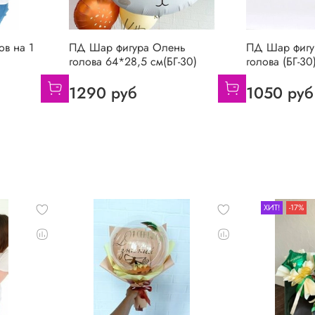
ов на 1
ПД Шар фигура Олень
ПД Шар фигу
голова 64*28,5 см(БГ-30)
голова (БГ-30
1290 руб
1050 руб
ХИТ!
-17%