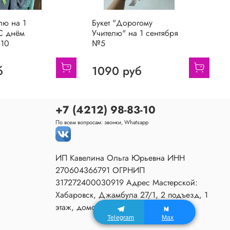
елю на 1
Букет "Дорогому
Б
"С днём
Учителю" на 1 сентября
с
№10
№5
З
б
1090 руб
+7 (4212) 98-83-10
По всем вопросам: звонки, Whatsapp
ИП Кавелина Ольга Юрьевна ИНН
270604366791 ОГРНИП
317272400030919 Адрес Мастерской:
Хабаровск, Джамбула 27/1, 2 подъезд, 1
этаж, домофон 80.
Telegram
Max