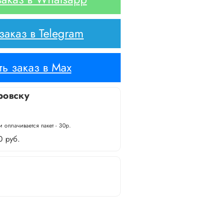
аказ в Telegram
ь заказ в Max
ровску
 оплачивается пакет - 30р.
0 руб.