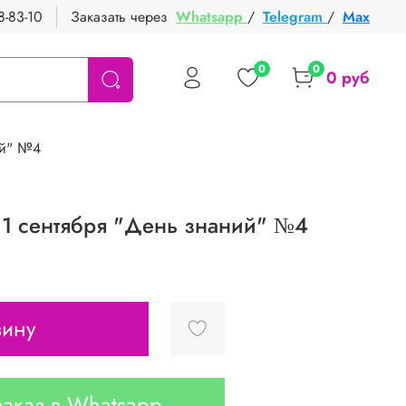
8-83-10
Заказать через
Whatsapp
/
Telegram
/
Max
0
0
0 руб
ий" №4
а 1 сентября "День знаний" №4
зину
аказ в Whatsapp