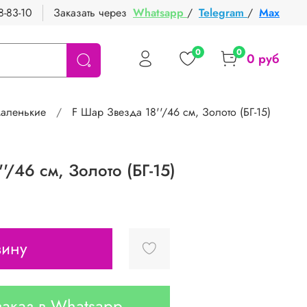
8-83-10
Заказать через
Whatsapp
/
Telegram
/
Max
0
0
0 руб
аленькие
F Шар Звезда 18''/46 см, Золото (БГ-15)
'/46 см, Золото (БГ-15)
зину
аказ в Whatsapp