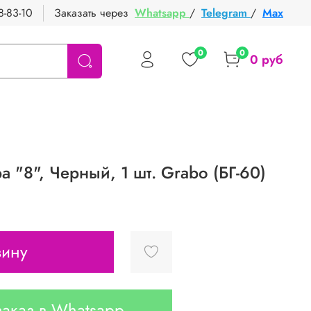
8-83-10
Заказать через
Whatsapp
/
Telegram
/
Max
0
0
0 руб
 "8", Черный, 1 шт. Grabo (БГ-60)
зину
аказ в Whatsapp