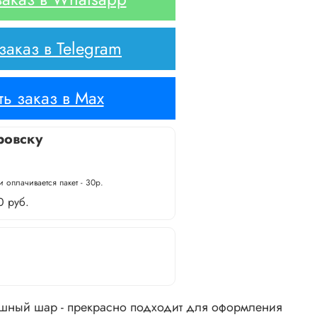
аказ в Telegram
ь заказ в Max
ровску
 оплачивается пакет - 30р.
0 руб.
шный шар - прекрасно подходит для оформления