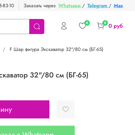
8-83-10
Заказать через
Whatsapp
/
Telegram
/
Max
0
0
0 руб
F Шар фигура Экскаватор 32"/80 см (БГ-65)
каватор 32"/80 см (БГ-65)
зину
аказ в Whatsapp