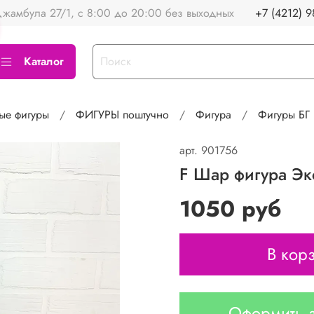
жамбула 27/1, с 8:00 до 20:00 без выходных
+7 (4212) 9
Каталог
ые фигуры
ФИГУРЫ поштучно
Фигура
Фигуры БГ
арт.
901756
F Шар фигура Экс
1050 руб
В кор
Оформить з