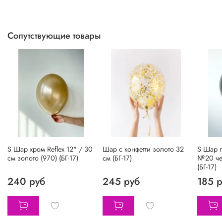
Сопутствующие товары
S Шар хром Reflex 12" / 30
Шар с конфетти золото 32
S Шар п
см золото (970) (БГ-17)
см (БГ-17)
№20 чер
(БГ-17)
240 руб
245 руб
185 