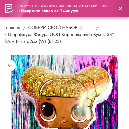
ПОЛУЧИТЕ ПОДБОРКУ ШАРОВ НА WHATSAPP + ПОДАРОК
0
«Оформите заказ за 1 минуту»
Главная
СОБЕРИ СВОЙ НАБОР
...
F Шар фигура Фигура ЛОЛ Королева пчёл Куклы 34"
87см (H) х 62см (W) (БГ-23)