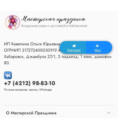
ИП Кавелина Ольга Юрьевна ИНН 270604366791
ОГРНИП 317272400030919 Адрес Мастерской:
Telegram
Max
Хабаровск, Джамбула 27/1, 2 подъезд, 1 этаж, домофон
80.
+7 (4212) 98-83-10
По всем вопросам: звонки, Whatsapp
О Мастерской Праздника