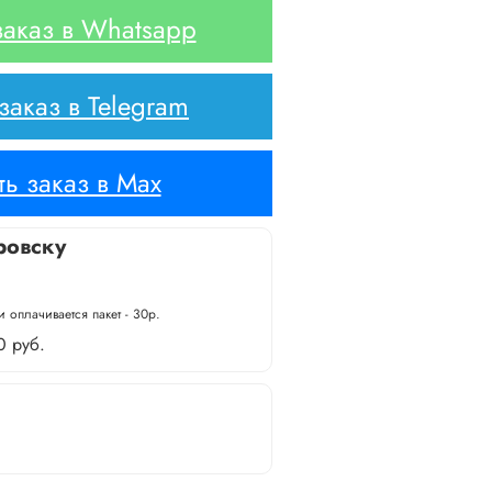
аказ в Whatsapp
аказ в Telegram
ь заказ в Max
ровску
 оплачивается пакет - 30р.
0 руб.