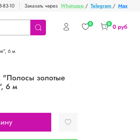
8-83-10
Заказать через
Whatsapp
/
Telegram
/
Max
0
0
0 руб
е", 6 м
л "Полосы золотые
, 6 м
зину