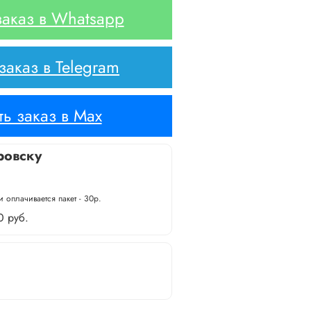
аказ в Whatsapp
аказ в Telegram
ь заказ в Max
ровску
 оплачивается пакет - 30р.
0 руб.