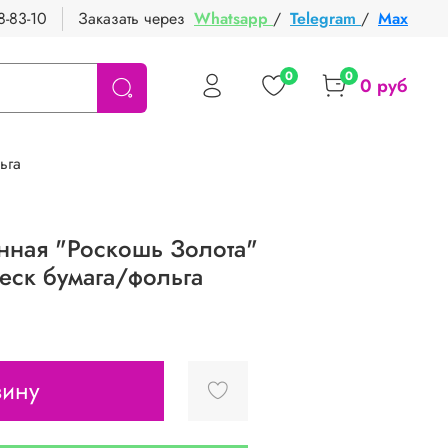
8-83-10
Заказать через
Whatsapp
/
Telegram
/
Max
0
0
0 руб
ьга
нная "Роскошь Золота"
еск бумага/фольга
зину