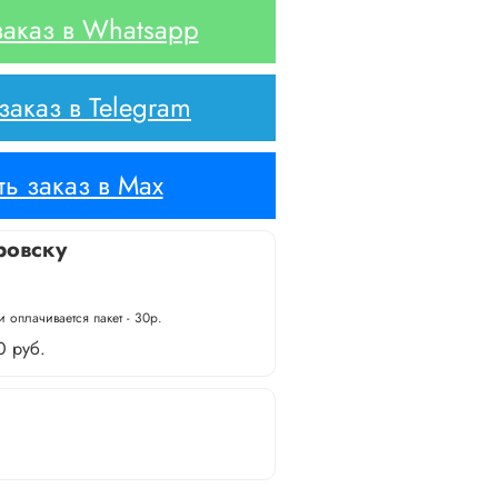
аказ в Whatsapp
аказ в Telegram
ь заказ в Max
ровску
 оплачивается пакет - 30р.
0 руб.