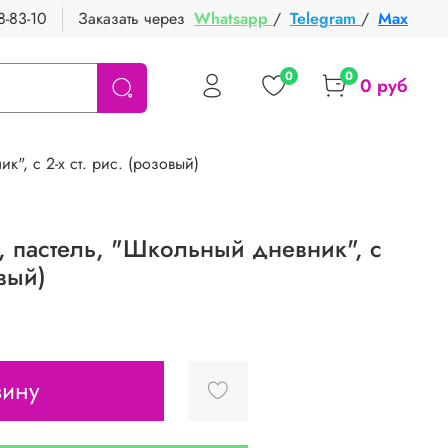
8-83-10
Заказать через
Whatsapp
/
Telegram
/
Max
0
0
0 руб
", с 2-х ст. рис. (розовый)
, пастель, "Школьный дневник", с
овый)
зину