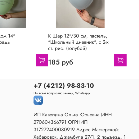
ком 14"
K Шар 12"/30 см, пастель,
радь
"Школьный дневник", с 2-х
ст. рис. (голубой)
185 руб
+7 (4212) 98-83-10
По всем вопросам: звонки, Whatsapp
ИП Кавелина Ольга Юрьевна ИНН
270604366791 ОГРНИП
317272400030919 Адрес Мастерской:
Хабаровск, Джамбула 27/1, 2 подъезд, 1