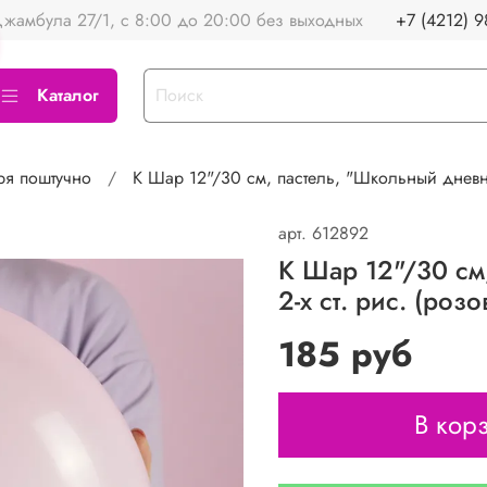
жамбула 27/1, с 8:00 до 20:00 без выходных
+7 (4212) 9
Каталог
ря поштучно
K Шар 12"/30 см, пастель, "Школьный дневник
арт.
612892
K Шар 12"/30 см
2-х ст. рис. (роз
185 руб
В кор