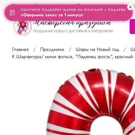
Главная
Контакты
Акции
Отзывы
Адрес Д
ПОЛУЧИТЕ ПОДБОРКУ ШАРОВ НА WHATSAPP + ПОДАРОК
«Оформите заказ за 1 минуту»
Главная
Праздники
Шары на Новый год
Ш
К Шар-фигура/ мини фольга, "Леденец трость", красный (F