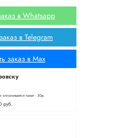
аказ в Whatsapp
аказ в Telegram
ь заказ в Max
ровску
 оплачивается пакет - 30р.
0 руб.