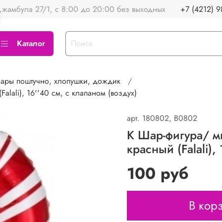
жамбула 27/1, с 8:00 до 20:00 без выходных
+7 (4212) 9
Каталог
ары поштучно, хлопушки, дождик
alali), 16''40 см, с клапаном (воздух)
арт.
180802, B0802
К Шар-фигура/ ми
красный (Falali),
100 руб
В кор