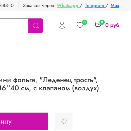
8-83-10
Заказать через
Whatsapp
/
Telegram
/
Max
0
0
0 руб
ни фольга, "Леденец трость",
 16''40 см, с клапаном (воздух)
зину