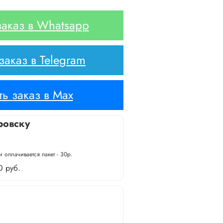
аказ в Whatsapp
аказ в Telegram
ь заказ в Max
ровску
 оплачивается пакет - 30р.
0 руб.