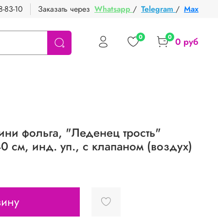
8-83-10
Заказать через
Whatsapp
/
Telegram
/
Max
0
0
0 руб
ини фольга, "Леденец трость"
0 см, инд. уп., с клапаном (воздух)
зину