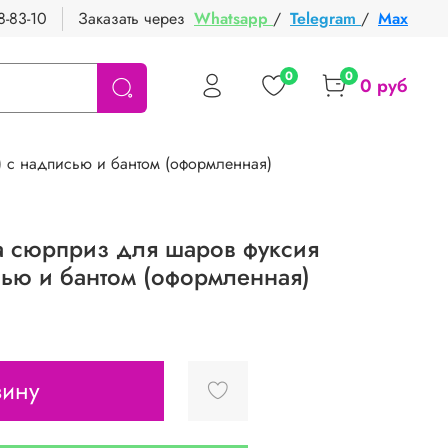
8-83-10
Заказать через
Whatsapp
/
Telegram
/
Max
0
0
0 руб
 с надписью и бантом (оформленная)
 сюрприз для шаров фуксия
сью и бантом (оформленная)
зину