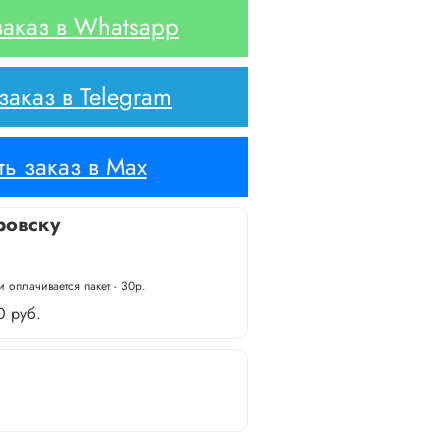
аказ в Whatsapp
аказ в Telegram
ь заказ в Max
ровску
 оплачивается пакет - 30р.
0 руб.