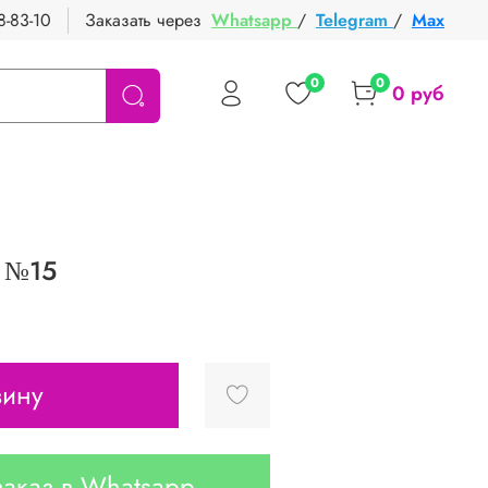
8-83-10
Заказать через
Whatsapp
/
Telegram
/
Max
0
0
0 руб
а №15
зину
аказ в Whatsapp