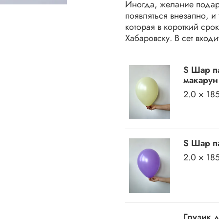
Иногда, желание подар
появляться внезапно, и
которая в короткий сро
Хабаровску. В сет входи
S Шар па
макарун 
2.0 × 18
S Шар па
2.0 × 18
Грузик 