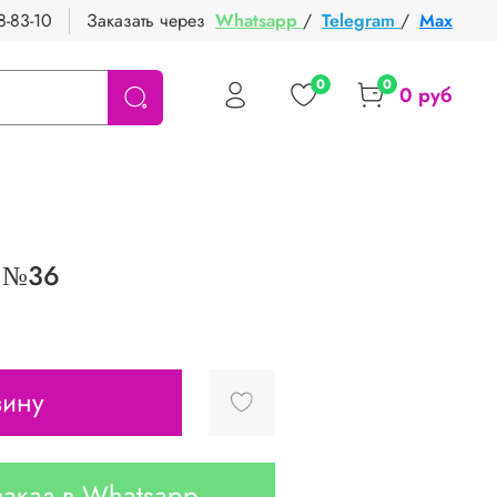
8-83-10
Заказать через
Whatsapp
/
Telegram
/
Max
0
0
0 руб
 №36
зину
аказ в Whatsapp