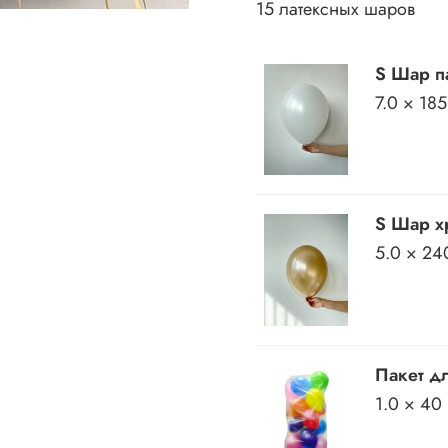
15 латексных шаров
S Шар па
7.0 × 185
S Шар хр
5.0 × 24
Пакет дл
1.0 × 40