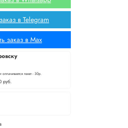
аказ в Telegram
ь заказ в Max
ровску
 оплачивается пакет - 30р.
0 руб.
в