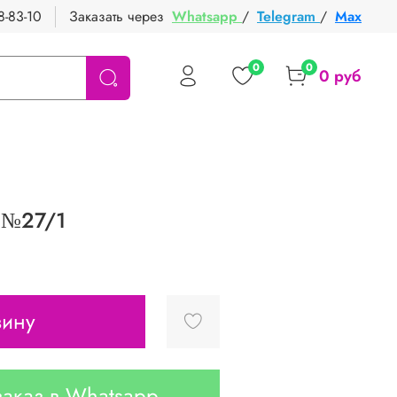
8-83-10
Заказать через
Whatsapp
/
Telegram
/
Max
0
0
0 руб
 №27/1
зину
аказ в Whatsapp