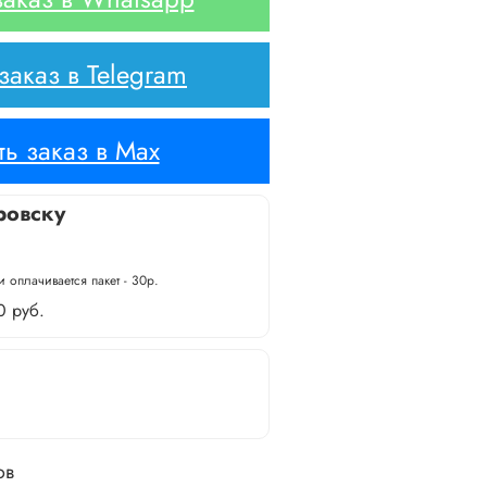
аказ в Telegram
ь заказ в Max
ровску
 оплачивается пакет - 30р.
0 руб.
ов