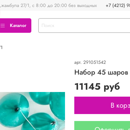
жамбула 27/1, с 8:00 до 20:00 без выходных
+7 (4212) 9
Каталог
/1
арт.
291051542
Набор 45 шаров
11145 руб
В кор
Оформить з