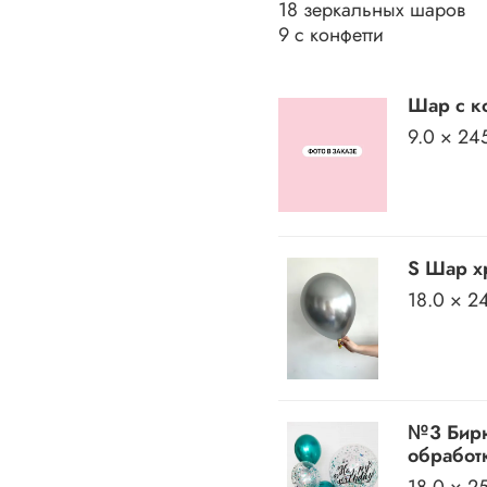
18 зеркальных шаров
9 с конфетти
Шар с ко
9.0 × 24
S Шар хр
18.0 × 2
№3 Бирю
обработк
18.0 × 2