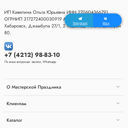
ИП Кавелина Ольга Юрьевна ИНН 270604366791
ОГРНИП 317272400030919 Адрес Мастерской:
Telegram
Max
Хабаровск, Джамбула 27/1, 2 подъезд, 1 этаж, домофон
80.
+7 (4212) 98-83-10
По всем вопросам: звонки, Whatsapp
О Мастерской Праздника
Клиентам
Каталог