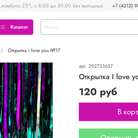
жамбула 27/1, с 8:00 до 20:00 без выходных
+7 (4212) 9
Каталог
Открытка I love you №17
арт.
292733657
Открытка I love 
120 руб
В кор
Оформить з