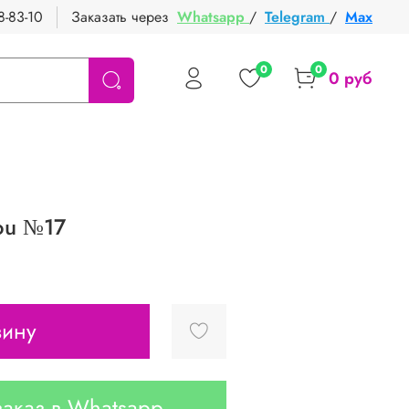
8-83-10
Заказать через
Whatsapp
/
Telegram
/
Max
0
0
0 руб
you №17
зину
аказ в Whatsapp