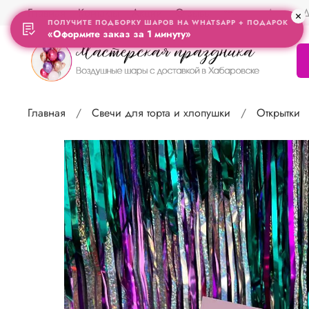
Главная
Контакты
Акции
Отзывы
Адрес Д
ПОЛУЧИТЕ ПОДБОРКУ ШАРОВ НА WHATSAPP + ПОДАРОК
«Оформите заказ за 1 минуту»
Главная
Свечи для торта и хлопушки
Открытки