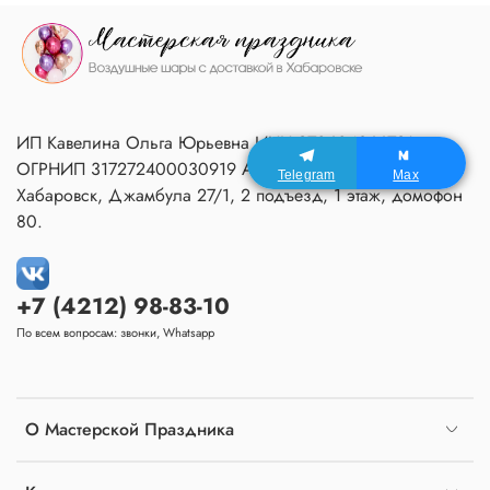
ИП Кавелина Ольга Юрьевна ИНН 270604366791
ОГРНИП 317272400030919 Адрес Мастерской:
Telegram
Max
Хабаровск, Джамбула 27/1, 2 подъезд, 1 этаж, домофон
80.
+7 (4212) 98-83-10
По всем вопросам: звонки, Whatsapp
О Мастерской Праздника