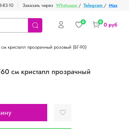
8-83-10
Заказать через
Whatsapp
/
Telegram
/
Max
0
0
0 руб
0 см кристалл прозрачный розовый (БГ-90)
"/60 см кристалл прозрачный
зину