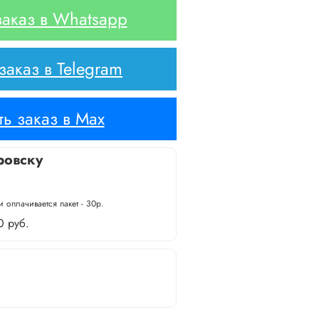
аказ в Whatsapp
аказ в Telegram
ь заказ в Max
ровску
 оплачивается пакет - 30р.
0 руб.