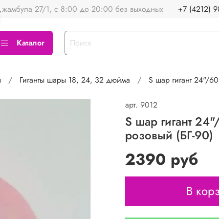
жамбула 27/1, с 8:00 до 20:00 без выходных
+7 (4212) 9
Каталог
ы
Гиганты шары 18, 24, 32 дюйма
S шар гигант 24"/6
арт.
9012
S шар гигант 24
розовый (БГ-90)
2390 руб
В кор