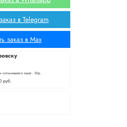
аказ в Telegram
ь заказ в Max
ровску
 оплачивается пакет - 30р.
0 руб.