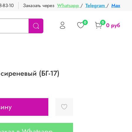
8-83-10
Заказать через
Whatsapp
/
Telegram
/
Max
0
0
0 руб
сиреневый (БГ-17)
зину
аказ в Whatsapp