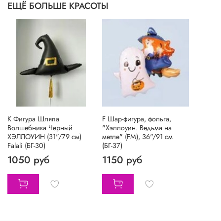
ЕЩЁ БОЛЬШЕ КРАСОТЫ
К Фигура Шляпа
F Шар-фигура, фольга,
Волшебника Черный
"Хэллоуин. Ведьма на
ХЭЛЛОУИН (31"/79 см)
метле" (FM), 36"/91 см
Falali (БГ-30)
(БГ-37)
1050 руб
1150 руб