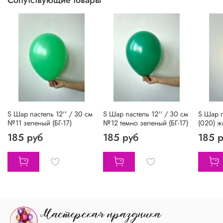
Сопутствующие товары
S Шар пастель 12'' / 30 см
S Шар пастель 12'' / 30 см
S Шар п
№11 зеленый (БГ-17)
№12 темно зеленый (БГ-17)
(020) ж
185 руб
185 руб
185 