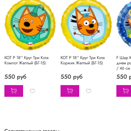
КОТ Р 18'' Круг Три Кота
КОТ Р 18'' Круг Три Кота
F Шар К
Компот Желтый (БГ-15)
Коржик Желтый (БГ-15)
днем р
/ 46 см 
550 руб
550 руб
550 