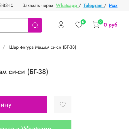
8-83-10
Заказать через
Whatsapp
/
Telegram
/
Max
0
0
0 руб
Шар фигура Мадам си-си (БГ-38)
 си-си (БГ-38)
зину
аказ в Whatsapp