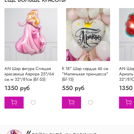
ЕЩЁ БОЛЬШЕ КРАСОТЫ
AN Шар фигура Спящая
К 18" Шар сердце 46 см
AN Шар
красавица Аврора 25"/64
"Маленькая принцесса"
Ариэль
см w 32"/81см (БГ-55)
(БГ-15)
32"/81C
1350 руб
550 руб
1350