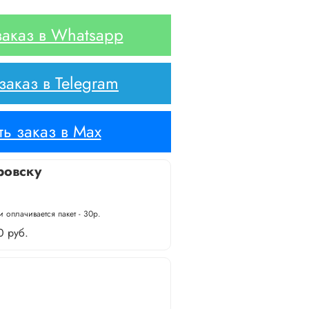
аказ в Whatsapp
аказ в Telegram
ь заказ в Max
ровску
 оплачивается пакет - 30р.
0 руб.