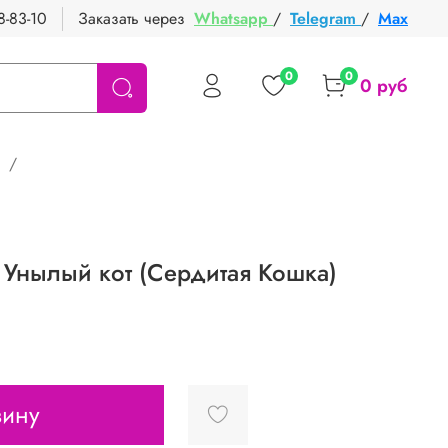
8-83-10
Заказать через
Whatsapp
/
Telegram
/
Max
0
0
0 руб
Унылый кот (Сердитая Кошка)
зину