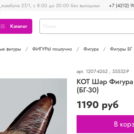
жамбула 27/1, с 8:00 до 20:00 без выходных
+7 (4212) 9
Каталог
ые фигуры
ФИГУРЫ поштучно
Фигура
Фигуры БГ
арт.
1207-4262 , 35532-P
КОТ Шар Фигура 
(БГ-30)
1190 руб
В кор