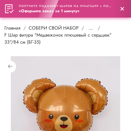
ПОЛУЧИТЕ ПОДБОРКУ ШАРОВ НА WHATSAPP + ПОДАРОК
0
«Оформите заказ за 1 минуту»
Главная
СОБЕРИ СВОЙ НАБОР
...
F Шар фигура "Медвежонок плюшевый с сердцем"
33"/84 см (БГ-35)