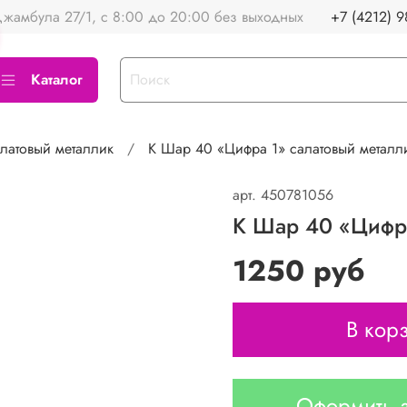
жамбула 27/1, с 8:00 до 20:00 без выходных
+7 (4212) 9
Каталог
латовый металлик
К Шар 40 «Цифра 1» салатовый металли
арт.
450781056
К Шар 40 «Цифра
1250 руб
В кор
Оформить з