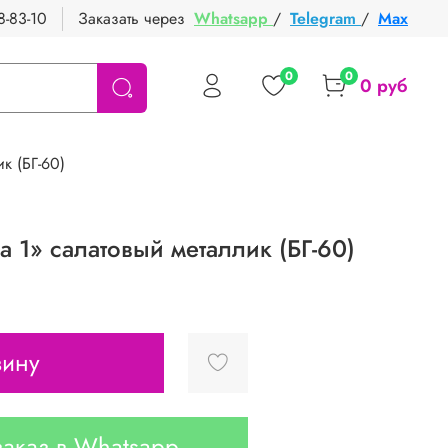
8-83-10
Заказать через
Whatsapp
/
Telegram
/
Max
0
0
0 руб
к (БГ-60)
 1» салатовый металлик (БГ-60)
зину
аказ в Whatsapp