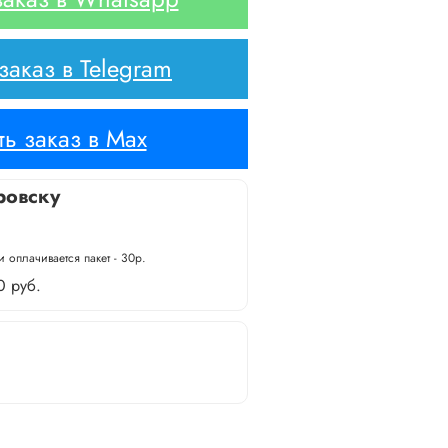
аказ в Telegram
ь заказ в Max
ровску
 оплачивается пакет - 30р.
0 руб.