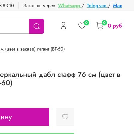
8-83-10
Заказать через
Whatsapp
/
Telegram
/
Max
0
0
0 руб
(цвет в заказе) гигант (БГ-60)
еркальный дабл стафф 76 см (цвет в
-60)
зину