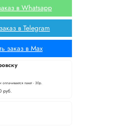
аказ в Whatsapp
аказ в Telegram
ь заказ в Max
ровску
 оплачивается пакет - 30р.
0 руб.