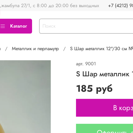
жамбула 27/1, с 8:00 до 20:00 без выходных
+7 (4212) 9
Каталог
ы
Металлик и перламутр
S Шар металлик 12"/30 см №6
арт.
9001
S Шар металлик 
185 руб
В кор
Оформить з