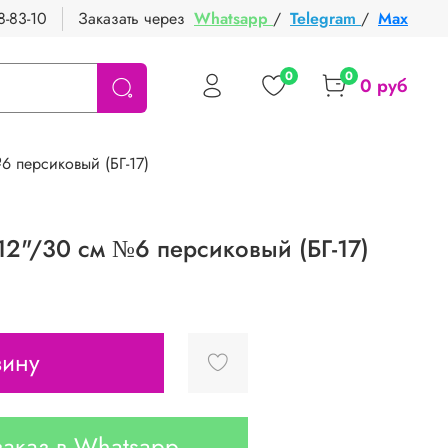
8-83-10
Заказать через
Whatsapp
/
Telegram
/
Max
0
0
0 руб
 персиковый (БГ-17)
12"/30 см №6 персиковый (БГ-17)
зину
аказ в Whatsapp