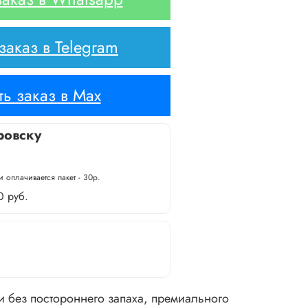
аказ в Telegram
ь заказ в Max
ровску
 оплачивается пакет - 30р.
0 руб.
и без постороннего запаха, премиального