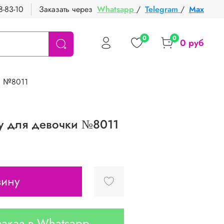
8-83-10
Заказать через
Whatsapp
/
Telegram
/
Max
0
0
0 руб
и №8011
у для девочки №8011
зину
аказ в Whatsapp