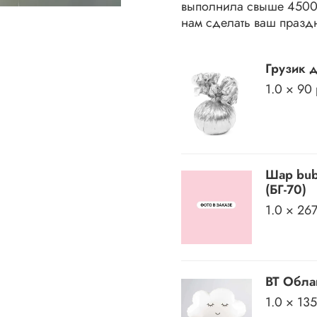
выполнила свыше 45000
нам сделать ваш празд
Грузик 
1.0 × 90
Шар bub
(БГ-70)
1.0 × 26
BT Обла
1.0 × 13