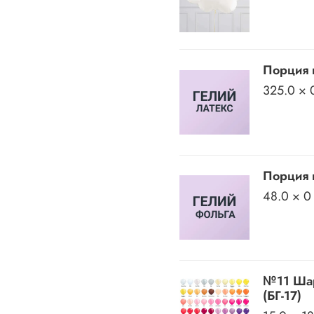
Порция 
325.0 × 
Порция 
48.0 × 0
№11 Шар
(БГ-17)