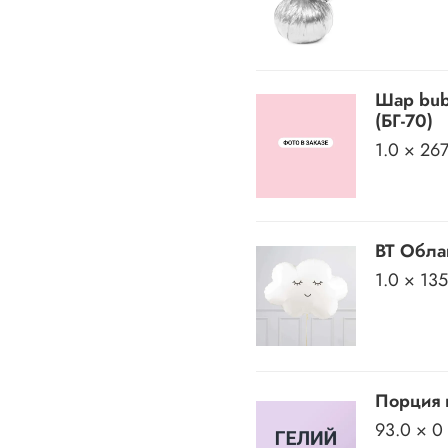
Шар bub
(БГ-70)
1.0 × 26
BT Обла
1.0 × 13
Порция 
93.0 × 0