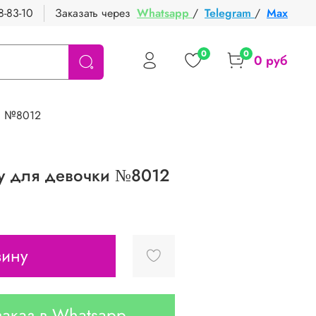
8-83-10
Заказать через
Whatsapp
/
Telegram
/
Max
0
0
0 руб
и №8012
у для девочки №8012
зину
аказ в Whatsapp