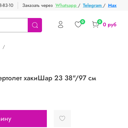
8-83-10
Заказать через
Whatsapp
/
Telegram
/
Max
0
0
0 руб
ертолет хакиШар 23 38"/97 см
зину