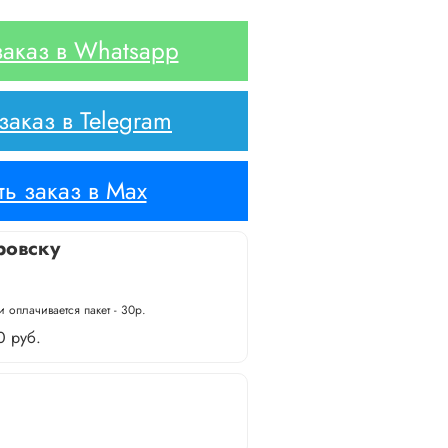
аказ в Whatsapp
аказ в Telegram
ь заказ в Max
ровску
 оплачивается пакет - 30р.
0 руб.