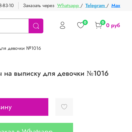
8-83-10
Заказать через
Whatsapp
/
Telegram
/
Max
0
0
0 руб
для девочки №1016
 на выписку для девочки №1016
зину
аказ в Whatsapp