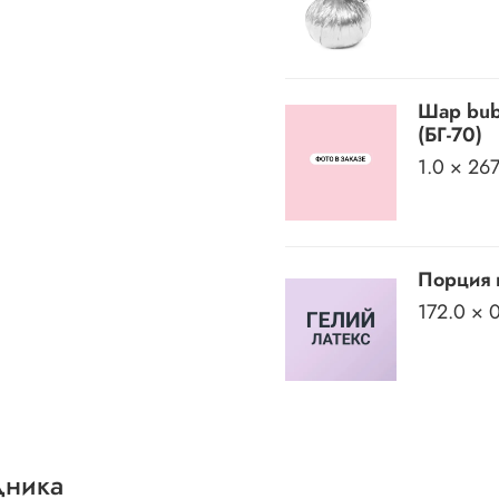
Шар bub
(БГ-70)
1.0 × 26
Порция 
172.0 × 
дника