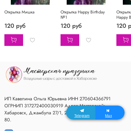
Открытка Мишка
Открытка Happy Birthday
Открыт
№1
Happy B
120 руб
120 руб
120 
ИП Кавелина Ольга Юрьевна ИНН 270604366791
ОГРНИП 317272400030919 Адрес Мастерской:
Хабаровск, Джамбула 27/1, 2 подъезд, 1 этаж, домофон
Telegram
Max
80.