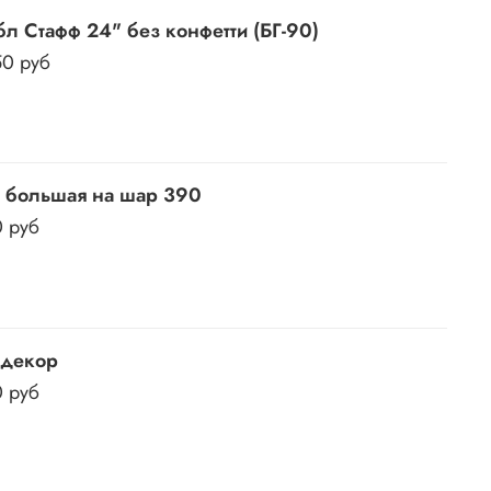
л Стафф 24" без конфетти (БГ-90)
50 руб
 большая на шар 390
0 руб
 декор
0 руб