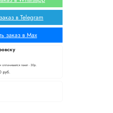
аказ в Telegram
ь заказ в Max
ровску
 оплачивается пакет - 30р.
0 руб.