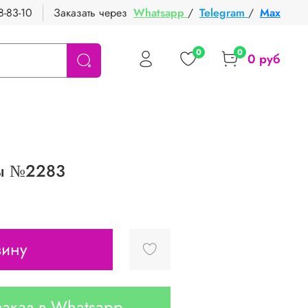
8-83-10
Заказать через
Whatsapp
/
Telegram
/
Max
0
0
0 руб
ы №2283
зину
аказ в Whatsapp