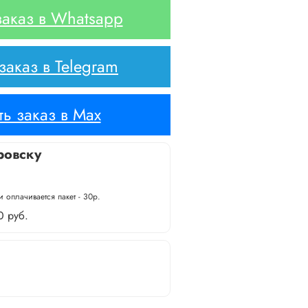
аказ в Whatsapp
аказ в Telegram
ь заказ в Max
ровску
 оплачивается пакет - 30р.
0 руб.