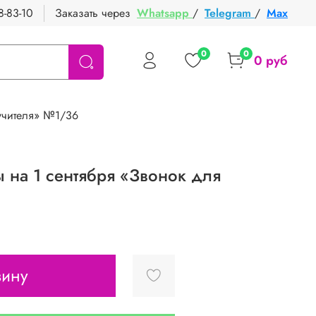
8-83-10
Заказать через
Whatsapp
/
Telegram
/
Max
0
0
0 руб
учителя» №1/36
на 1 сентября «Звонок для
зину