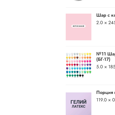
Шар с ко
2.0 × 24
№11 Шар
(БГ-17)
5.0 × 18
Порция 
119.0 × 