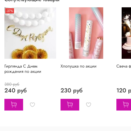
-37%
Гирлянда С Днем
Хлопушка по акции
Свеча ф
рождения по акции
380 руб
240 руб
230 руб
120 